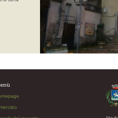
enù
omepage
 mercato
Sito d