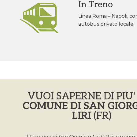
In Treno
Linea Roma – Napoli, con 
autobus privato locale.
VUOI SAPERNE DI PIU'
COMUNE DI SAN GIORG
LIRI
(FR)
Il
Comune
di
San Giorgio a Liri (FR)
è un
com