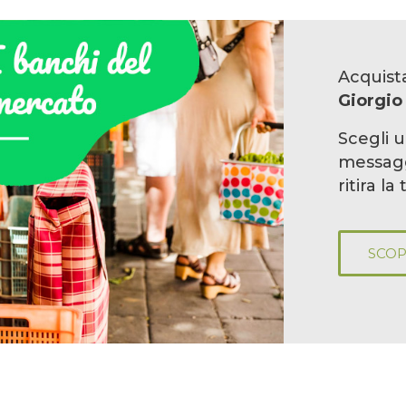
Acquist
Giorgio 
Scegli 
messag
ritira la
SCOP