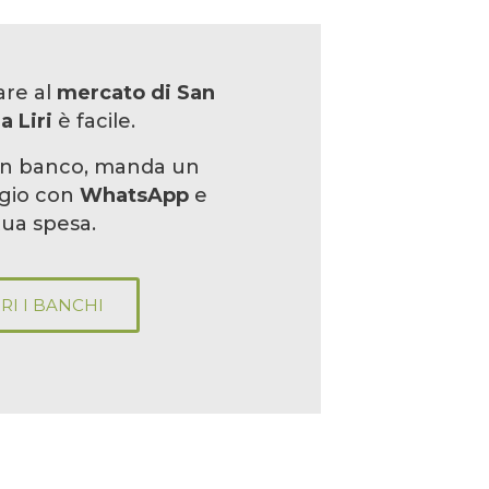
are al
mercato di San
a Liri
è facile.
un banco, manda un
gio con
WhatsApp
e
 tua spesa.
RI I BANCHI